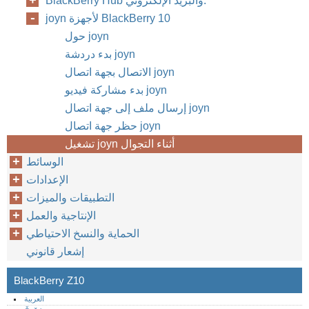
BlackBerry Hub والبريد الإلكتروني:
joyn لأجهزة BlackBerry 10
حول joyn
بدء دردشة joyn
الاتصال بجهة اتصال joyn
بدء مشاركة فيديو joyn
إرسال ملف إلى جهة اتصال joyn
حظر جهة اتصال joyn
تشغيل joyn أثناء التجوال
الوسائط
الإعدادات
التطبيقات والميزات
الإنتاجية والعمل
الحماية والنسخ الاحتياطي
إشعار قانوني
BlackBerry Z10
العربية