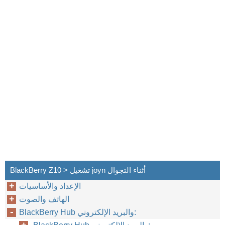
BlackBerry Z10 > تشغيل joyn أثناء التجوال
الإعداد والأساسيات
الهاتف والصوت
BlackBerry Hub والبريد الإلكتروني: