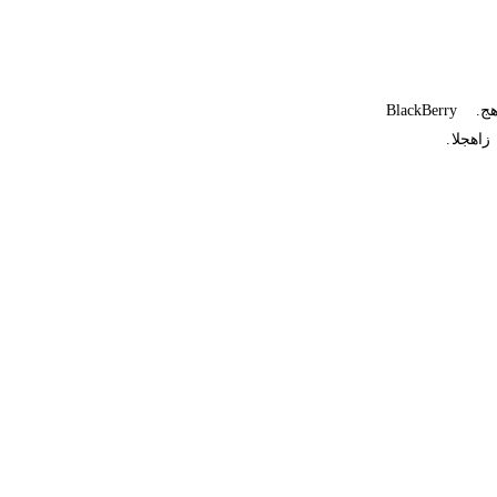
هج
.
BlackBerry
زاهجلا
.